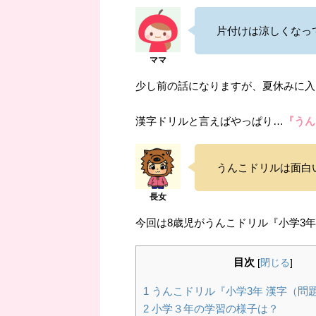
片付けは涼しくなっ
少し前の話になりますが、夏休みに入
漢字ドリルと言えばやっぱり…
『うん
うんこドリルは面白
今回は8歳児がうんこドリル『小学3
目次
[
閉じる
]
1
うんこドリル『小学3年 漢字（問
2
小学３年の学習の様子は？