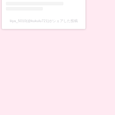
liiya_5010(@kukulu721)がシェアした投稿