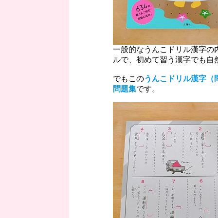
一般的なうんこドリル漢字の
ルで、初めて習う漢字でも自
でもこの
うんこドリル漢字（
問題集
です。