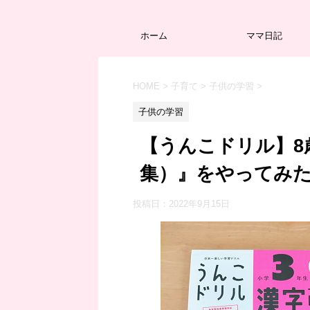
ホーム
ママ日記
HOME
>
子育て
>
子供の学習
>
子供の学習
【うんこドリル】8
集）』をやってみ
投稿日：
2022年9月15日