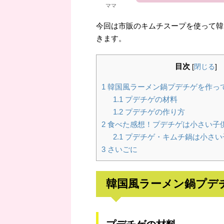
ママ
今回は市販のキムチスープを使って韓
きます。
目次
[
閉じる
]
1
韓国風ラーメン鍋プデチゲを作っ
1.1
プデチゲの材料
1.2
プデチゲの作り方
2
食べた感想！プデチゲは小さい子
2.1
プデチゲ・キムチ鍋は小さい
3
さいごに
韓国風ラーメン鍋プデ