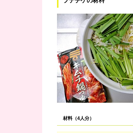
プデチゲの材料
材料（4人分）