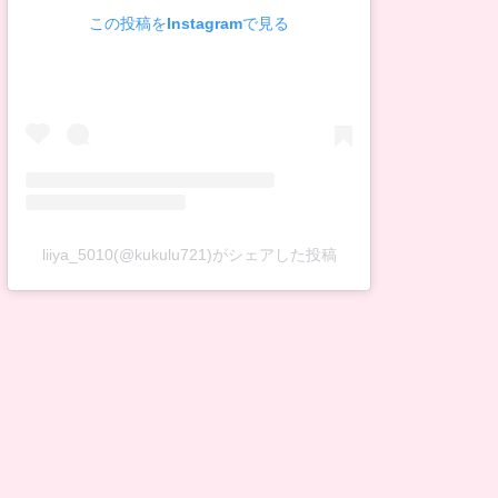
この投稿をInstagramで見る
liiya_5010(@kukulu721)がシェアした投稿