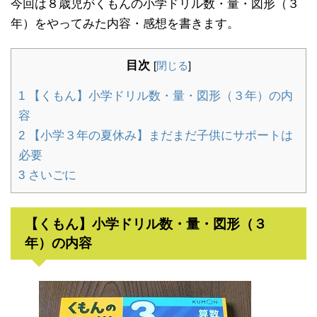
今回は８歳児がくもんの小学ドリル数・量・図形（３
年）をやってみた内容・感想を書きます。
目次
[
閉じる
]
1
【くもん】小学ドリル数・量・図形（３年）の内
容
2
【小学３年の夏休み】まだまだ子供にサポートは
必要
3
さいごに
【くもん】小学ドリル数・量・図形（３
年）の内容