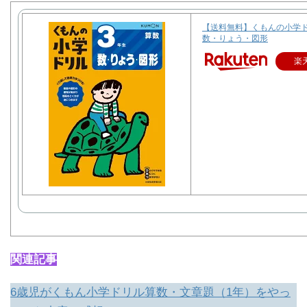
【送料無料】くもんの小学ド
数・りょう・図形
楽
関連記事
6歳児がくもん小学ドリル算数・文章題（1年）をやっ