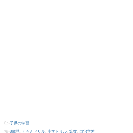
-
子供の学習
-
8歳児
,
くもんドリル
,
小学ドリル
,
算数
,
自宅学習