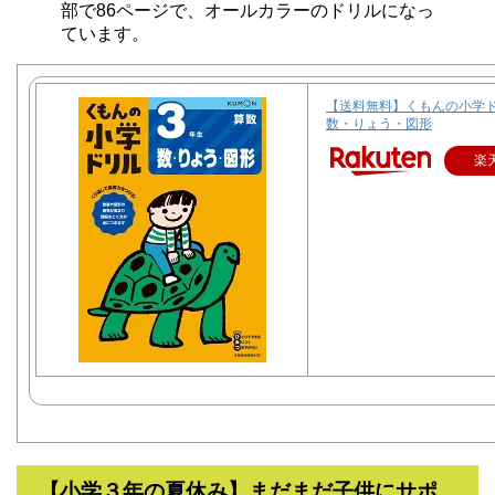
部で86ページで、オールカラーのドリルになっ
ています。
【送料無料】くもんの小学ド
数・りょう・図形
楽
【小学３年の夏休み】まだまだ子供にサポ