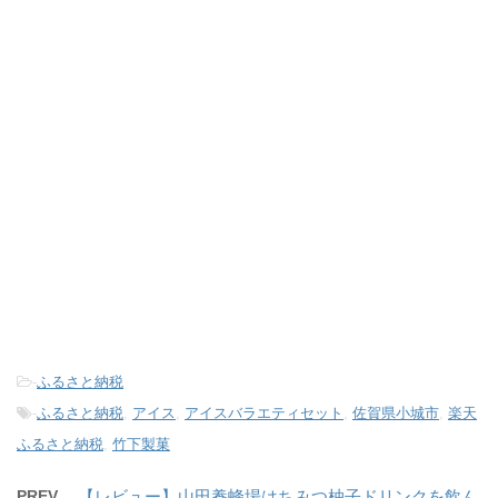
-
ふるさと納税
-
ふるさと納税
,
アイス
,
アイスバラエティセット
,
佐賀県小城市
,
楽天
ふるさと納税
,
竹下製菓
PREV
【レビュー】山田養蜂場はちみつ柚子ドリンクを飲ん