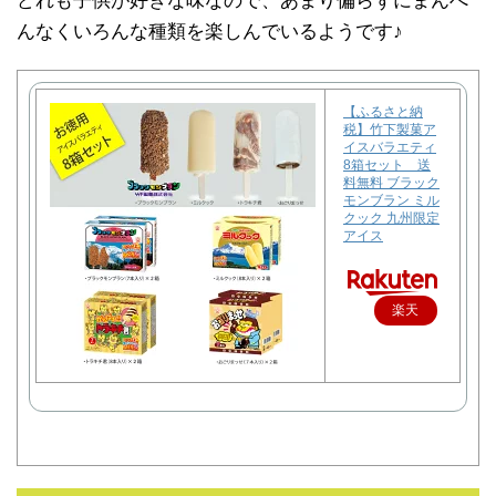
どれも子供が好きな味なので、あまり偏らずにまんべ
んなくいろんな種類を楽しんでいるようです♪
【ふるさと納
税】竹下製菓ア
イスバラエティ
8箱セット 送
料無料 ブラック
モンブラン ミル
クック 九州限定
アイス
楽天
で購
入