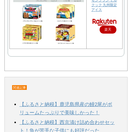
モンブラン ミル
クック 九州限定
アイス
楽天
で購
入
関連記事
【ふるさと納税】鹿児島県産の鰻2尾がボ
リュームたっぷりで美味しかった！
【ふるさと納税】西京漬け詰め合わせセッ
ト！魚が苦手な子供にも好評だった