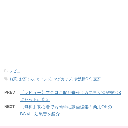
-
レビュー
-
お茶
,
お茶くみ
,
カインズ
,
マグカップ
,
食洗機OK
,
麦茶
PREV
【レビュー】マグロお取り寄せ！カネヨシ海鮮贅沢3
点セットに満足
NEXT
【無料】初心者でも簡単に動画編集！商用OKの
BGM、効果音を紹介