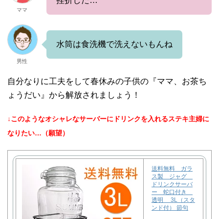
挫折した…
ママ
水筒は食洗機で洗えないもんね
男性
自分なりに工夫をして春休みの子供の『ママ、お茶ち
ょうだい』から解放されましょう！
↓このようなオシャレなサーバーにドリンクを入れるステキ主婦に
なりたい…（願望）
送料無料 ガラ
ス製 ジャグ
ドリンクサーバ
ー 蛇口付き
透明 3L（スタ
ンド付） 節句