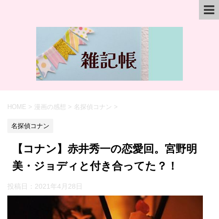
HOME
>
漫画の感想
>
名探偵コナン
>
名探偵コナン
【コナン】赤井秀一の恋愛回。宮野明
美・ジョディと付き合ってた？！
投稿日：
2021年4月28日