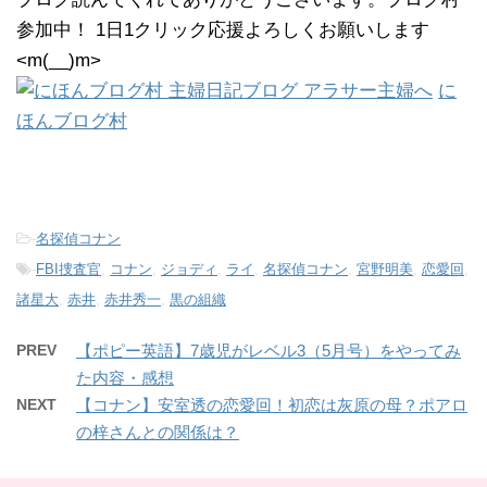
参加中！ 1日1クリック応援よろしくお願いします
<m(__)m>
に
ほんブログ村
-
名探偵コナン
-
FBI捜査官
,
コナン
,
ジョディ
,
ライ
,
名探偵コナン
,
宮野明美
,
恋愛回
,
諸星大
,
赤井
,
赤井秀一
,
黒の組織
PREV
【ポピー英語】7歳児がレベル3（5月号）をやってみ
た内容・感想
NEXT
【コナン】安室透の恋愛回！初恋は灰原の母？ポアロ
の梓さんとの関係は？