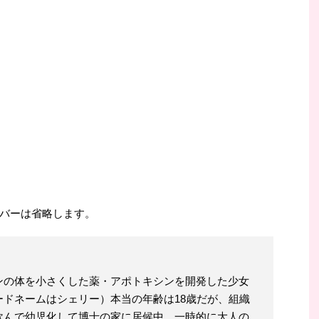
バーは省略します。
ンの体を小さくした薬・アポトキシンを開発した少女
ドネームはシェリー）本当の年齢は18歳だが、組織
飲んで幼児化して博士の家に居候中。一時的に大人の