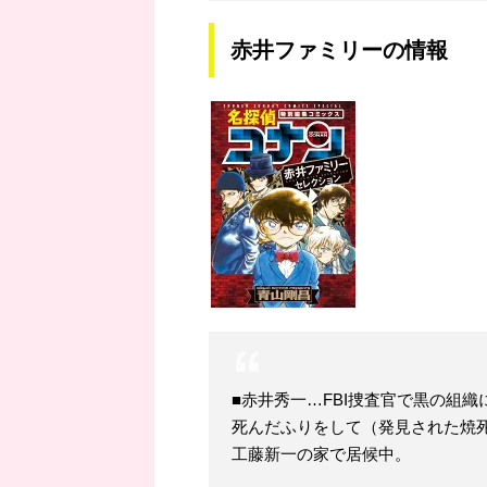
赤井ファミリーの情報
■赤井秀一…FBI捜査官で黒の組
死んだふりをして（発見された焼
工藤新一の家で居候中。