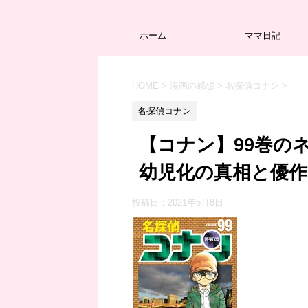
ホーム
ママ日記
HOME
>
漫画の感想
>
名探偵コナン
>
名探偵コナン
【コナン】99巻の
幼児化の真相と優
投稿日：
2021年5月8日