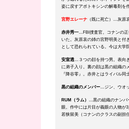
姿に戻すアポトキシンの解毒剤を
宮野エレーナ
（既に死亡）…灰原
赤井秀一
…FBI捜査官。コナンの
いた。灰原哀の姉の宮野明美と付
として恐れられている。今は大学
安室透
…３つの顔を持つ男。表向
に弟子入り。裏の顔は黒の組織の
『降谷零』。赤井とはライバル同
黒の組織のメンバー
…ジン、ウオ
RUM（ラム）
…黒の組織のナンバ
眼。作中には片目が義眼の人物が
若狭留美（コナンのクラスの副担