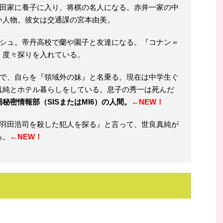
羽田家に養子に入り、将棋の名人になる。赤井一家の中
い人物。彼女は交通課の宮本由美。
ッシュ。帝丹高校で蘭や園子と友達になる。『コナン＝
、度々探りを入れている。
親で、自らを『領域外の妹』と名乗る。現在は中学生ぐ
真純とホテル暮らしをしている。息子の秀一は死んだ
秘密情報部（SISまたはMI6）の人間。
←NEW！
『羽田浩司を殺した犯人を探る』と言って、世良真純が
る。
←NEW！