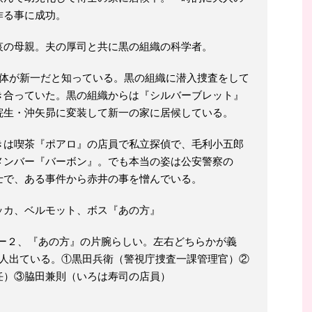
作る事に成功。
哀の母親。夫の厚司と共に黒の組織の科学者。
正体が新一だと知っている。黒の組織に潜入捜査をして
き合っていた。黒の組織からは『シルバーブレット』
院生・沖矢昴に変装して新一の家に居候している。
きは喫茶『ポアロ』の店員で私立探偵で、毛利小五郎
メンバー『バーボン』。でも本当の姿は公安警察の
士で、ある事件から赤井の事を憎んでいる。
ッカ、ベルモット、ボス『あの方』
ー２、『あの方』の片腕らしい。左右どちらかが義
3人出ている。①黒田兵衛（警視庁捜査一課管理官）②
任）③脇田兼則（いろは寿司の店員）