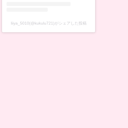
liiya_5010(@kukulu721)がシェアした投稿