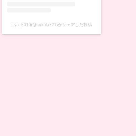
liiya_5010(@kukulu721)がシェアした投稿