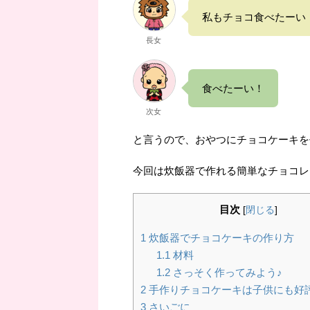
私もチョコ食べたーい
長女
食べたーい！
次女
と言うので、おやつにチョコケーキを
今回は炊飯器で作れる簡単なチョコレ
目次
[
閉じる
]
1
炊飯器でチョコケーキの作り方
1.1
材料
1.2
さっそく作ってみよう♪
2
手作りチョコケーキは子供にも好
3
さいごに