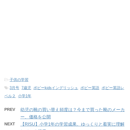
-
子供の学習
-
3月号
,
7歳児
,
ポピーkidsイングリッシュ
,
ポピー英語
,
ポピー英語レ
ベル２
,
小学1年
PREV
幼児の靴の買い替え頻度は？今まで買った靴のメーカ
ー、価格を公開
NEXT
【RISU】小学1年の学習成果。ゆっくりと着実に理解