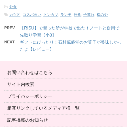
-
外食
-
カツ丼
,
コスパ高い
,
トンカツ
,
ランチ
,
外食
,
子連れ
,
松のや
PREV
【RISU】で習った所が学校で出た！ノートと併用で
先取り学習【小3】
NEXT
ギフトにぴったり！石村萬盛堂のお菓子が美味しかっ
たよ【レビュー】
お問い合わせはこちら
サイト内検索
プライバシーポリシー
相互リンクしているメディア様一覧
記事掲載のお知らせ