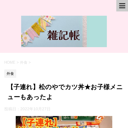
HOME
>
外食
>
外食
【子連れ】松のやでカツ丼★お子様メニ
ューもあったよ
投稿日：
2022年10月27日