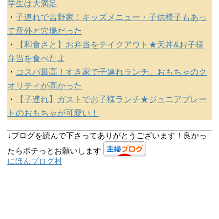
学生は大満足
・
子連れで吉野家！キッズメニュー・子供椅子もあっ
て意外と穴場だった
・
【和食さと】お弁当をテイクアウト★天丼&お子様
弁当を食べたよ
・
コスパ最高！すき家で子連れランチ。おもちゃのク
オリティが高かった
・
【子連れ】ガストでお子様ランチ★ジュニアプレー
トのおもちゃが可愛い！
↓ブログを読んで下さってありがとうございます！良かっ
たらポチっとお願いします
にほんブログ村