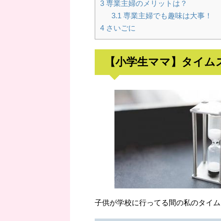
3
専業主婦のメリットは？
3.1
専業主婦でも趣味は大事！
4
さいごに
【小学生ママ】タイム
子供が学校に行ってる間の私のタイム