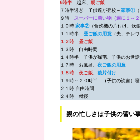
6時半
起床、
朝ご飯
７時半過ぎ 子供達が登校～
家事①
（
９時
スーパーに買い物（週に１～２
１０時
家事②
（食洗機の片付け、炊
１１時半
昼ご飯の用意
（夫、テレワ
１２時 昼ご飯
１３時 自由時間
１４時半 子供が帰宅、子供のお世話
１７時 お風呂、
夜ご飯の用意
１８時 夜ご飯
、
後片付け
１９時～２０時半 （子供の読書）寝
２１時 自由時間
２４時 就寝
親の忙しさは子供の習い