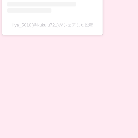
liiya_5010(@kukulu721)がシェアした投稿