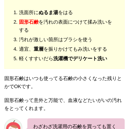
洗面所に
ぬるま湯
をはる
固形石鹸
を汚れの表面につけて揉み洗いを
する
汚れが激しい箇所はブラシを使う
適宜、
重層
を振りかけてもみ洗いをする
軽くすすいだら
洗濯機でデリケート洗い
固形石鹸はいつも使ってる石鹸の小さくなった残りと
かでOKです。
固形石鹸って意外と万能で、血液などたいがいの汚れ
をとってくれます。
わざわざ洗濯用の石鹸を買っても置く