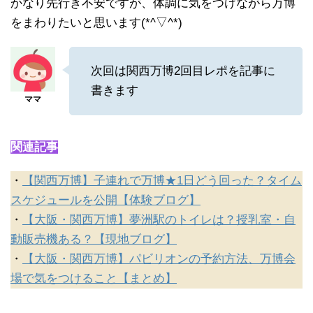
かなり先行き不安ですが、体調に気をつけながら万博
をまわりたいと思います(*^▽^*)
次回は関西万博2回目レポを記事に
書きます
関連記事
・
【関西万博】子連れで万博★1日どう回った？タイム
スケジュールを公開【体験ブログ】
・
【大阪・関西万博】夢洲駅のトイレは？授乳室・自
動販売機ある？【現地ブログ】
・
【大阪・関西万博】パビリオンの予約方法、万博会
場で気をつけること【まとめ】