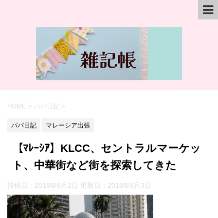
HOME
>
パパ日記
>
パパ日記
マレーシア出張
【ﾏﾚｰｼｱ】KLCC、セントラルマーケッ
ト、中華街など街を探索してきた
投稿日：2018年9月2日 更新日：
2018年9月3日