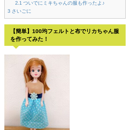
2.1
ついでにミキちゃんの服も作ったよ♪
3
さいごに
【簡単】100均フェルトと布でリカちゃん服
を作ってみた！