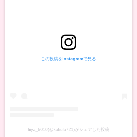
この投稿をInstagramで見る
liiya_5010(@kukulu721)がシェアした投稿