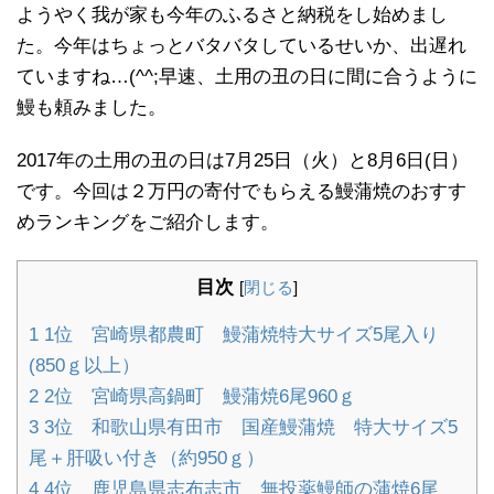
ようやく我が家も今年のふるさと納税をし始めまし
た。今年はちょっとバタバタしているせいか、出遅れ
ていますね…(^^;早速、土用の丑の日に間に合うように
鰻も頼みました。
2017年の土用の丑の日は7月25日（火）と8月6日(日）
です。今回は２万円の寄付でもらえる鰻蒲焼のおすす
めランキングをご紹介します。
目次
[
閉じる
]
1
1位 宮崎県都農町 鰻蒲焼特大サイズ5尾入り
(850ｇ以上）
2
2位 宮崎県高鍋町 鰻蒲焼6尾960ｇ
3
3位 和歌山県有田市 国産鰻蒲焼 特大サイズ5
尾＋肝吸い付き（約950ｇ）
4
4位 鹿児島県志布志市 無投薬鰻師の蒲焼6尾