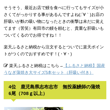
そうそう、最近お店で鰻を食べに行ってもサイズが小
さくてがっかりする事があるんですよね(;´∀｀)お店の
肝吸いが麩の吸い物になったときの衝撃は未だに覚え
てます（苦笑）有田市の鰻を頼むと、貴重な肝吸いも
ついてくるのでお得ですね！！
楽天ふるさと納税から注文するとついでに楽天ポイン
トがつくのでおすすめです！(・∀・)
楽天ふるさと納税はこちら→
【ふるさと納税】国産
うなぎ蒲焼き大サイズ5本セット（肝吸い付き）
4位 鹿児島県志布志市 無投薬鰻師の蒲焼
6尾（708ｇ以上）