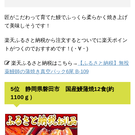
匠がこだわって育てた鰻でふっくら柔らかく焼き上げ
て美味しそうです！
楽天ふるさと納税から注文するとついでに楽天ポイン
トがつくのでおすすめです！(・∀・)
楽天ふるさと納税はこちら→
【ふるさと納税】無投
薬鰻師の蒲焼き真空パック6尾 B-109
5位 静岡県磐田市 国産鰻蒲焼12食(約
1100ｇ）