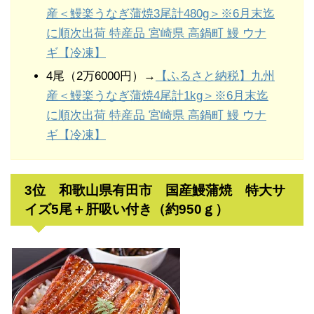
産＜鰻楽うなぎ蒲焼3尾計480g＞※6月末迄
に順次出荷 特産品 宮崎県 高鍋町 鰻 ウナ
ギ【冷凍】
4尾（2万6000円）→
【ふるさと納税】九州
産＜鰻楽うなぎ蒲焼4尾計1kg＞※6月末迄
に順次出荷 特産品 宮崎県 高鍋町 鰻 ウナ
ギ【冷凍】
3位 和歌山県有田市 国産鰻蒲焼 特大サ
イズ5尾＋肝吸い付き（約950ｇ）