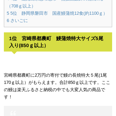
（708ｇ以上）
5
5位 静岡県磐田市 国産鰻蒲焼12食(約1100ｇ）
6
さいごに
1位 宮崎県都農町 鰻蒲焼特大サイズ5尾
入り(850ｇ以上）
宮崎県都農町に2万円の寄付で鰻の長焼特大５尾(1尾
170ｇ以上）がもらえます。合計850ｇ以上です。ここ
の鰻は楽天ふるさと納税の中でも大変人気の商品で
す！