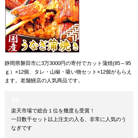
静岡県磐田市に3万3000円の寄付でカット蒲焼(85～95
ｇ）×12個、タレ・山椒・吸い物セット×12個がもらえ
ます。老舗鰻店の人気商品です。
楽天市場で総合１位を幾度も受賞！
一日数千セット以上注文の入る、非常に人気のう
なぎです