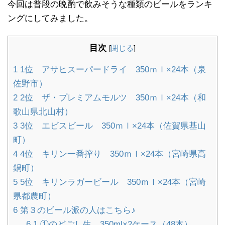
今回は普段の晩酌で飲みそうな種類のビールをランキ
ングにしてみました。
目次
[
閉じる
]
1
1位 アサヒスーパードライ 350ｍｌ×24本（泉
佐野市）
2
2位 ザ・プレミアムモルツ 350ｍｌ×24本（和
歌山県北山村）
3
3位 エビスビール 350ｍｌ×24本（佐賀県基山
町）
4
4位 キリン一番搾り 350ｍｌ×24本（宮崎県高
鍋町）
5
5位 キリンラガービール 350ｍｌ×24本（宮崎
県都農町）
6
第３のビール派の人はこちら♪
6.1
①のどごし生 350ml×2ケース（48本）