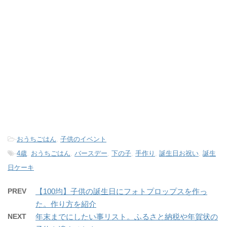
-
おうちごはん
,
子供のイベント
-
4歳
,
おうちごはん
,
バースデー
,
下の子
,
手作り
,
誕生日お祝い
,
誕生
日ケーキ
PREV
【100均】子供の誕生日にフォトプロップスを作っ
た。作り方を紹介
NEXT
年末までにしたい事リスト。ふるさと納税や年賀状の