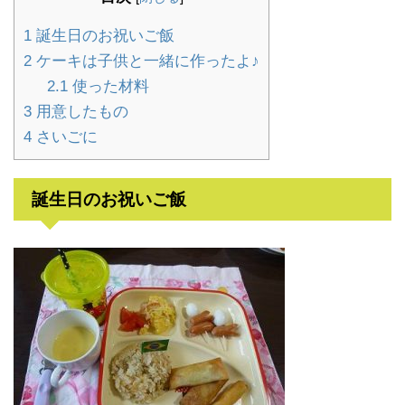
1
誕生日のお祝いご飯
2
ケーキは子供と一緒に作ったよ♪
2.1
使った材料
3
用意したもの
4
さいごに
誕生日のお祝いご飯