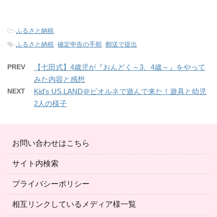
-
ふるさと納税
-
ふるさと納税
,
確定申告の手順
,
郵送で提出
PREV
【七田式】4歳児が『おんどく～3、4歳～』をやって
みた内容と感想
NEXT
Kid's US.LAND＠ビオルネで遊んで来た！遊具と幼児
2人の様子
お問い合わせはこちら
サイト内検索
プライバシーポリシー
相互リンクしているメディア様一覧