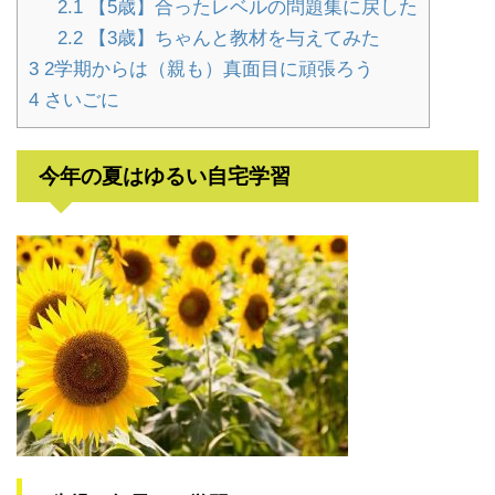
2.1
【5歳】合ったレベルの問題集に戻した
2.2
【3歳】ちゃんと教材を与えてみた
3
2学期からは（親も）真面目に頑張ろう
4
さいごに
今年の夏はゆるい自宅学習