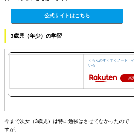
公式サイトはこちら
3歳児（年少）の学習
くもんのすくすくノート 
いろ
楽
今まで次女（3歳児）は特に勉強はさせてなかったので
すが、