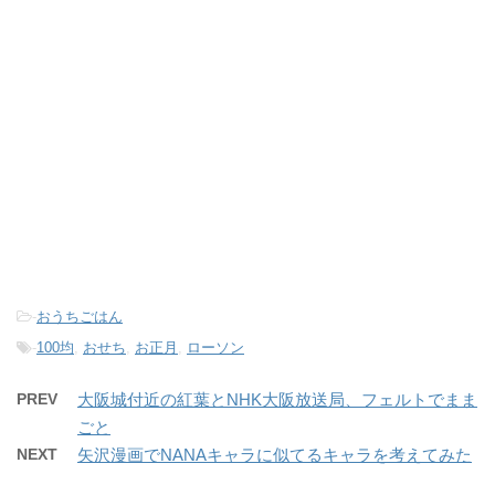
-
おうちごはん
-
100均
,
おせち
,
お正月
,
ローソン
PREV
大阪城付近の紅葉とNHK大阪放送局、フェルトでまま
ごと
NEXT
矢沢漫画でNANAキャラに似てるキャラを考えてみた