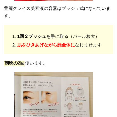
豊麗グレイス美容液の容器はプッシュ式になっていま
す。
1回２プッシュ
を手に取る（パール粒大）
肌をひきあげながら顔全体に
なじませます
朝晩の2回
使います。