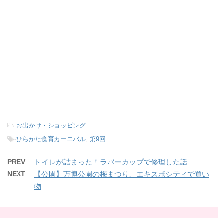
-
お出かけ・ショッピング
-
ひらかた食育カーニバル
,
第9回
PREV
トイレが詰まった！ラバーカップで修理した話
NEXT
【公園】万博公園の梅まつり、エキスポシティで買い
物