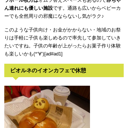
ラポール枚方は
オムツ替えスペースもあるので
赤ちゃ
ん連れにも優しい施設
です。通路も広いからベビーカ
ーでも全然周りの邪魔にならないし気がラク♪
このような子供向け・お金がかからない・地域のお祭
りは手軽に子供も楽しめるので率先して参加していき
たいですね。子供の年齢が上がったらお菓子作り体験
も楽しいかも(*‘∀‘)[ad#ad1]
ビオルネのイオンカフェで休憩