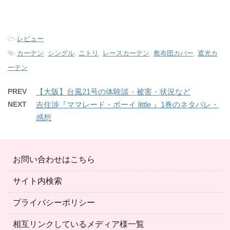
-
レビュー
-
カーテン
,
シングル
,
ニトリ
,
レースカーテン
,
敷布団カバー
,
遮光カ
ーテン
PREV
【大阪】台風21号の体験談・被害・状況など
NEXT
吉住渉『ママレード・ボーイ little 』1巻のネタバレ・
感想
お問い合わせはこちら
サイト内検索
プライバシーポリシー
相互リンクしているメディア様一覧