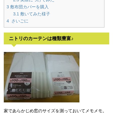
3
敷布団カバーを購入
3.1
敷いてみた様子
4
さいごに
ニトリのカーテンは種類豊富♪
家であらかじめ窓のサイズを測っておいてメモメモ。