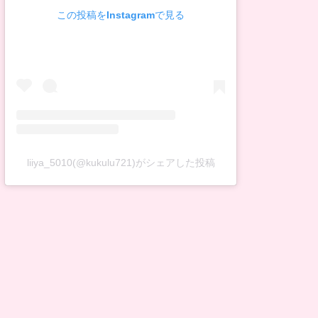
この投稿をInstagramで見る
liiya_5010(@kukulu721)がシェアした投稿