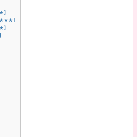
★】
★★★】
★】
】