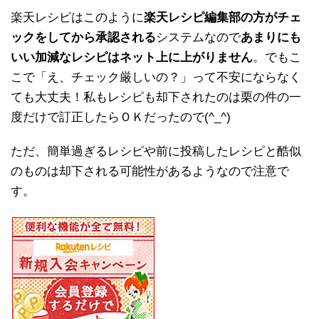
楽天レシピはこのように
楽天レシピ編集部の方がチェ
ックをしてから承認される
システムなので
あまりにも
いい加減なレシピはネット上に上がりません
。でもこ
こで「え、チェック厳しいの？」って不安にならなく
ても大丈夫！私もレシピも却下されたのは栗の件の一
度だけで訂正したらＯＫだったので(^_^)
ただ、簡単過ぎるレシピや前に投稿したレシピと酷似
のものは却下される可能性があるようなので注意で
す。