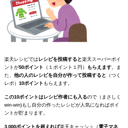
楽天レシピでは
レシピを投稿すると
楽天スーパーポイ
ントが
50ポイント
（１ポイント１円）
もらえます
。ま
た、
他の人のレシピを自分が作って投稿すると
（つく
レポ）
10ポイント
もらえます。
この10ポイントはレシピ作者にも入る
ので（まさしく
win-win)もし自分の作ったレシピが人気になればポイ
ントが貯まります。
3,000ポイントを超えれば
楽天キャッシュ（
電子マネ