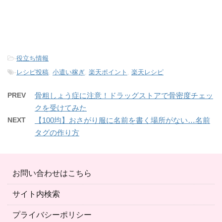
-
役立ち情報
-
レシピ投稿
,
小遣い稼ぎ
,
楽天ポイント
,
楽天レシピ
PREV
骨粗しょう症に注意！ドラッグストアで骨密度チェッ
クを受けてみた
NEXT
【100均】おさがり服に名前を書く場所がない…名前
タグの作り方
お問い合わせはこちら
サイト内検索
プライバシーポリシー