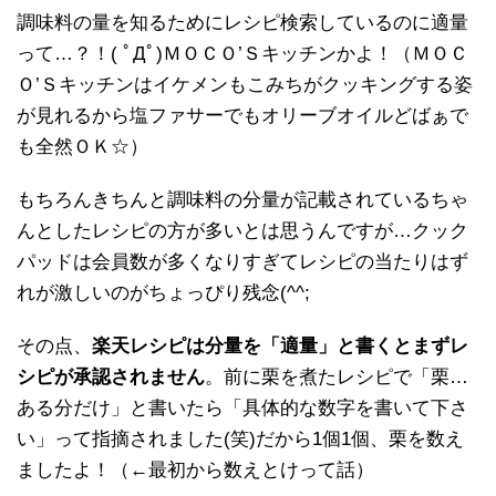
調味料の量を知るためにレシピ検索しているのに適量
って…？！( ﾟДﾟ)ＭＯＣＯ’Ｓキッチンかよ！（ＭＯＣ
Ｏ’Ｓキッチンはイケメンもこみちがクッキングする姿
が見れるから塩ファサーでもオリーブオイルどばぁで
も全然ＯＫ☆）
もちろんきちんと調味料の分量が記載されているちゃ
んとしたレシピの方が多いとは思うんですが…クック
パッドは会員数が多くなりすぎてレシピの当たりはず
れが激しいのがちょっぴり残念(^^;
その点、
楽天レシピは分量を「適量」と書くとまずレ
シピが承認されません
。前に栗を煮たレシピで「栗…
ある分だけ」と書いたら「具体的な数字を書いて下さ
い」って指摘されました(笑)だから1個1個、栗を数え
ましたよ！（←最初から数えとけって話）