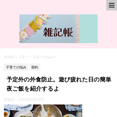
HOME
>
子育て
>
子育ての悩み
>
子育ての悩み
節約
予定外の外食防止。遊び疲れた日の簡単
夜ご飯を紹介するよ
投稿日：
2019年4月20日