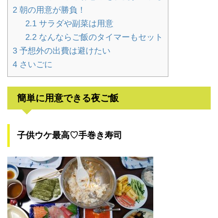
2
朝の用意が勝負！
2.1
サラダや副菜は用意
2.2
なんならご飯のタイマーもセット
3
予想外の出費は避けたい
4
さいごに
簡単に用意できる夜ご飯
子供ウケ最高♡手巻き寿司