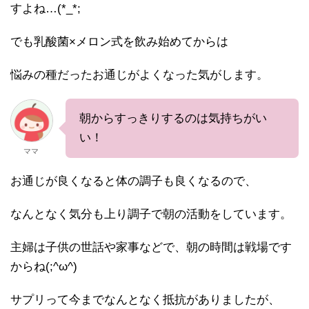
すよね…(*_*;
でも乳酸菌×メロン式を飲み始めてからは
悩みの種だったお通じがよくなった気がします。
朝からすっきりするのは気持ちがい
い！
ママ
お通じが良くなると体の調子も良くなるので、
なんとなく気分も上り調子で朝の活動をしています。
主婦は子供の世話や家事などで、朝の時間は戦場です
からね(;^ω^)
サプリって今までなんとなく抵抗がありましたが、