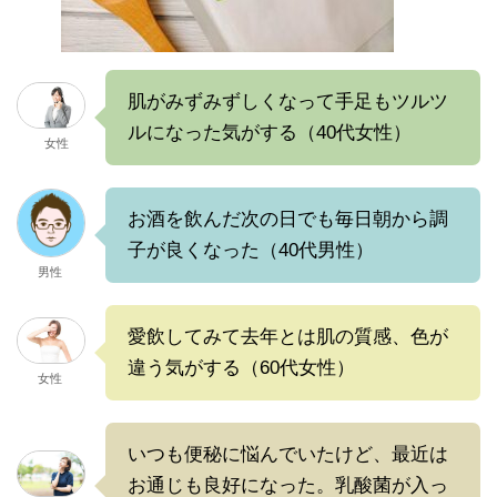
肌がみずみずしくなって手足もツルツ
ルになった気がする（40代女性）
女性
お酒を飲んだ次の日でも毎日朝から調
子が良くなった（40代男性）
男性
愛飲してみて去年とは肌の質感、色が
違う気がする（60代女性）
女性
いつも便秘に悩んでいたけど、最近は
お通じも良好になった。乳酸菌が入っ