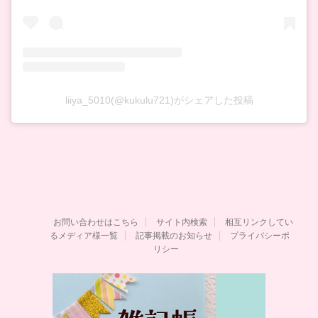
liiya_5010(@kukulu721)がシェアした投稿
お問い合わせはこちら
サイト内検索
相互リンクしてい
るメディア様一覧
記事掲載のお知らせ
プライバシーポ
リシー