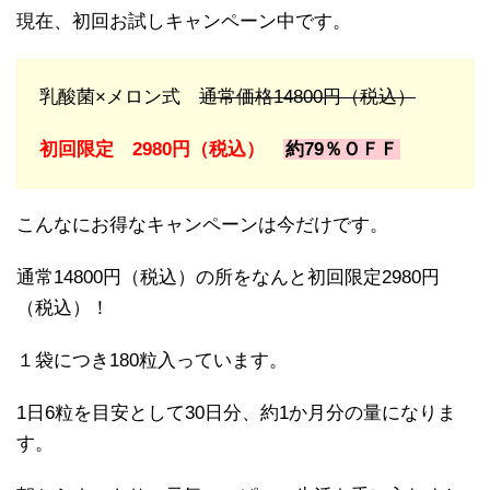
現在、初回お試しキャンペーン中です。
乳酸菌×メロン式
通常価格14800円（税込）
初回限定 2980円（税込）
約79％ＯＦＦ
こんなにお得なキャンペーンは今だけです。
通常14800円（税込）の所をなんと初回限定2980円
（税込）！
１袋につき180粒入っています。
1日6粒を目安として30日分、約1か月分の量になりま
す。