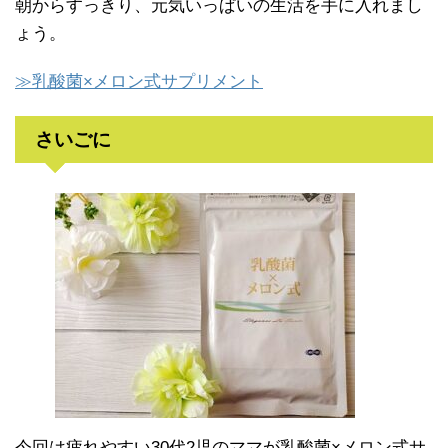
朝からすっきり、元気いっぱいの生活を手に入れまし
ょう。
≫乳酸菌×メロン式サプリメント
さいごに
今回は疲れやすい30代2児のママが乳酸菌×メロン式サ