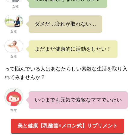
女性
ダメだ…疲れが取れない…
女性
まだまだ健康的に活動をしたい！
女性
って悩んでいる人はあなたらしい素敵な生活を取り入
れてみませんか？
いつまでも元気で素敵なママでいたい
ママ
美と健康【乳酸菌×メロン式】サプリメント