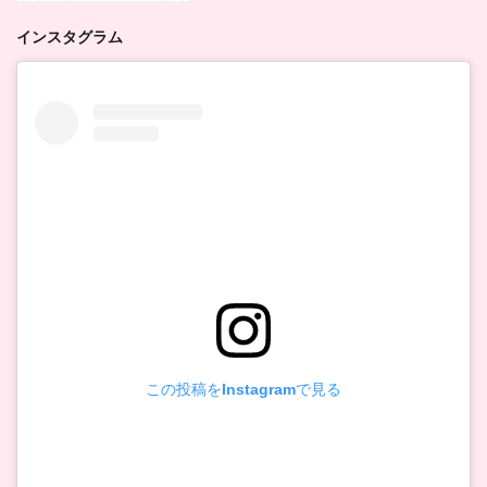
インスタグラム
この投稿をInstagramで見る