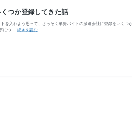
いくつか登録してきた話
イトを入れよう思って、さっそく単発バイトの派遣会社に登録をいくつか
【幼
事につ …
続きを読む
稚
園
マ
マ】
単
発
バ
イ
ト
の
派
遣
会
社
に
い