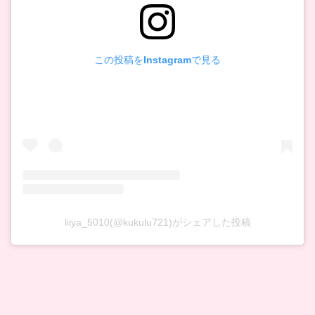
この投稿をInstagramで見る
liiya_5010(@kukulu721)がシェアした投稿