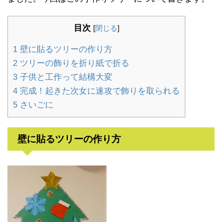
目次
[
閉じる
]
1
壁に貼るツリーの作り方
2
ツリーの飾りを折り紙で折る
3
子供と工作って結構大変
4
完成！起きた次女に速攻で飾りを取られる
5
さいごに
壁に貼るツリーの作り方