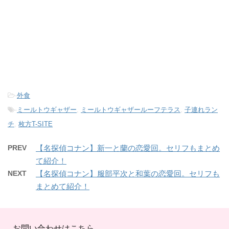
-
外食
-
ミールトウギャザー
,
ミールトウギャザールーフテラス
,
子連れラン
チ
,
枚方T-SITE
PREV
【名探偵コナン】新一と蘭の恋愛回。セリフもまとめ
て紹介！
NEXT
【名探偵コナン】服部平次と和葉の恋愛回。セリフも
まとめて紹介！
お問い合わせはこちら