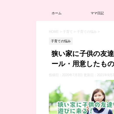
ホーム
ママ日記
HOME
>
子育て
>
子育ての悩み
>
子育ての悩み
狭い家に子供の友
ール・用意したも
投稿日：2020年7月3日 更新日：
2021年9月