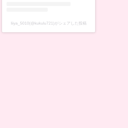
liiya_5010(@kukulu721)がシェアした投稿