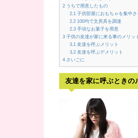
2
うちで用意したもの
2.1
子供部屋におもちゃを集中さ
2.2
100均で文房具を調達
2.3
手頃なお菓子を用意
3
子供の友達が家に来る事のメリッ
3.1
友達を呼ぶメリット
3.2
友達を呼ぶデメリット
4
さいごに
友達を家に呼ぶときの