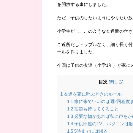
を開放する事にしました。
ただ、子供のしたいようにやりたい放
小学生だし、このような友達間の付き合
ご近所だしトラブルなく、細く長く付
ールを作りました。
今回は子供の友達（小学1年）が家に
目次
[
閉じる
]
1
友達を家に呼ぶときのルール
1.1
家に来ていいのは週2回程度
1.2
宿題も持ってくること
1.3
必要な物があれば私に声をか
1.4
子供部屋のTV、パソコンは
1.5
5時までには帰る