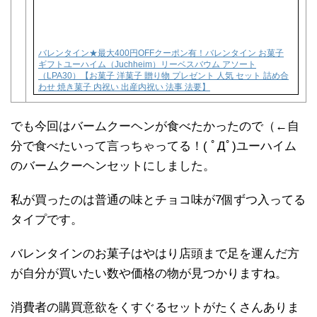
バレンタイン★最大400円OFFクーポン有！バレンタイン お菓子
ギフトユーハイム（Juchheim）リーベスバウム アソート
（LPA30）【お菓子 洋菓子 贈り物 プレゼント 人気 セット 詰め合
わせ 焼き菓子 内祝い 出産内祝い 法事 法要】
でも今回はバームクーヘンが食べたかったので（←自
分で食べたいって言っちゃってる！( ﾟДﾟ)ユーハイム
のバームクーヘンセットにしました。
私が買ったのは普通の味とチョコ味が7個ずつ入ってる
タイプです。
バレンタインのお菓子はやはり店頭まで足を運んだ方
が自分が買いたい数や価格の物が見つかりますね。
消費者の購買意欲をくすぐるセットがたくさんありま