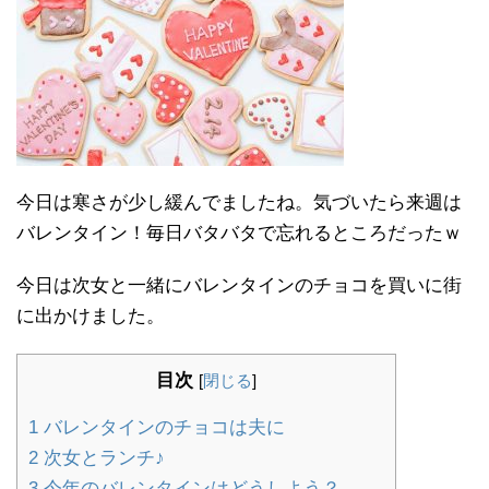
今日は寒さが少し緩んでましたね。気づいたら来週は
バレンタイン！毎日バタバタで忘れるところだったｗ
今日は次女と一緒にバレンタインのチョコを買いに街
に出かけました。
目次
[
閉じる
]
1
バレンタインのチョコは夫に
2
次女とランチ♪
3
今年のバレンタインはどうしよう？