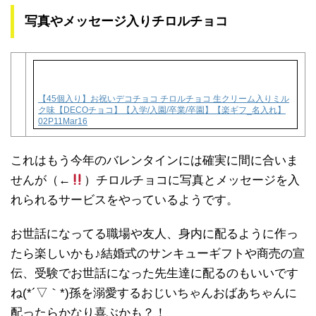
写真やメッセージ入りチロルチョコ
【45個入り】お祝いデコチョコ チロルチョコ 生クリーム入りミル
ク味【DECOチョコ】【入学/入園/卒業/卒園】【楽ギフ_名入れ】
02P11Mar16
これはもう今年のバレンタインには確実に間に合いま
せんが（←
）チロルチョコに写真とメッセージを入
れられるサービスをやっているようです。
お世話になってる職場や友人、身内に配るように作っ
たら楽しいかも♪結婚式のサンキューギフトや商売の宣
伝、受験でお世話になった先生達に配るのもいいです
ね(*´▽｀*)孫を溺愛するおじいちゃんおばあちゃんに
配ったらかなり喜ぶかも？！