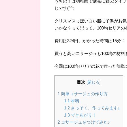
うちの子は幼稚園で活発に遊ぶタイプ
じです(^^;
クリスマスっぽい白い服に子供がお気
いかな？って思って、100均セリア
費用は324円、かかった時間は15分！
買うと高いコサージュも100均の材
今回は100均セリアの花で作った簡
目次
[
閉じる
]
1
簡単コサージュの作り方
1.1
材料
1.2
さっそく、作ってみます♪
1.3
できあがり！
2
コサージュをつけてみた♪