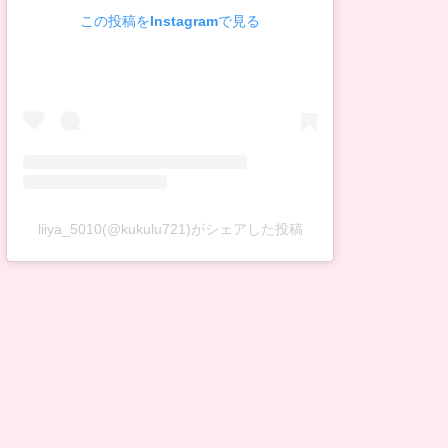
この投稿をInstagramで見る
liiya_5010(@kukulu721)がシェアした投稿