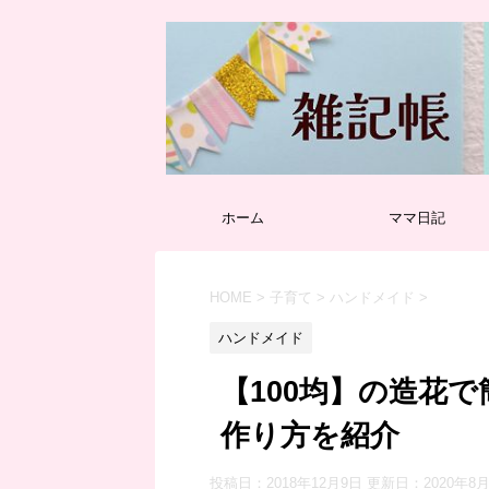
ホーム
ママ日記
HOME
>
子育て
>
ハンドメイド
>
ハンドメイド
【100均】の造花
作り方を紹介
投稿日：2018年12月9日 更新日：
2020年8