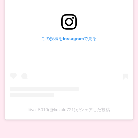
この投稿をInstagramで見る
liiya_5010(@kukulu721)がシェアした投稿