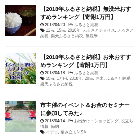
【2018年ふるさと納税】無洗米おす
すめランキング【寄附1万円】
2018/04/20
-
ふるさと納税
12㎏
,
15㎏
,
2018年
,
ふるさとチョイス
,
ふるさと
納税
,
楽天ふるさと納税
,
無洗米
【2018年ふるさと納税】お米おすす
めランキング【寄附1万円】
2018/04/18
-
ふるさと納税
15㎏
,
1万円
,
2018年
,
20㎏
,
お米
,
ふるさと納税
,
楽天ふるさと納税
市主催のイベント＆お金のセミナー
に参加してみた♪
2018/04/14
-
お出かけ・ショッピング
,
役立ち
情報
,
節約
イデコ
,
積み立てNISA