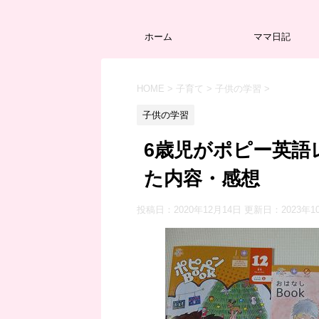
ホーム
ママ日記
HOME
>
子育て
>
子供の学習
>
子供の学習
6歳児がポピー英語
た内容・感想
投稿日：2020年12月14日 更新日：
2023年1