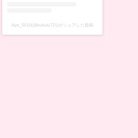
liiya_5010(@kukulu721)がシェアした投稿