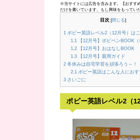
※当サイトには広告を含みます。【おすす
だけを書いています。もし興味をもってい
目次
[
閉じる
]
1
ポピー英語レベル2（12月号）は
1.1
【12月号】ポピペンBOOK
1.2
【12月号】おはなしBOOK
1.3
【12月号】親用ガイド
2
冬休みは自宅学習を頑張ろう～！
2.1
ポピー英語はこんな人におす
3
さいごに
ポピー英語レベル2（1