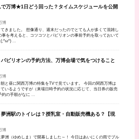
れで万博★1日どう回った？タイムスケジュールを公開
万博
てきました。 想像通り、週末だったのでとても人が多くて混雑し
の事を考えると、コツコツとパビリオンの事前予約を取っておいて
^) ...
】パビリオンの予約方法、万博会場で気をつけること
万博
朝と昼に関西万博の特集をTVで見ています。 今回の関西万博は
しているようですが（来場日時予約の状況に応じて、当日券の販売
約の手順がなに ...
】夢洲駅のトイレは？授乳室・自動販売機ある？【現
万博
に夢洲（ゆめしま）で開幕しました～！ 今日はあいにくの雨でブル