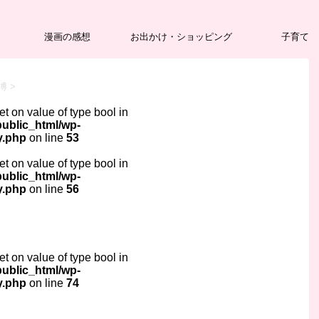
漫画の感想
お出かけ・ショッピング
子育て
博
>
set on value of type bool in
ublic_html/wp-
y.php
on line
53
set on value of type bool in
ublic_html/wp-
y.php
on line
56
set on value of type bool in
ublic_html/wp-
y.php
on line
74