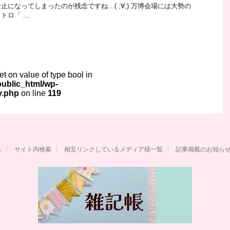
になってしまったのが残念ですね…( ;∀;) 万博会場には大勢の
ロ「 ...
set on value of type bool in
ublic_html/wp-
y.php
on line
119
ら
サイト内検索
相互リンクしているメディア様一覧
記事掲載のお知ら