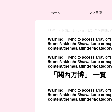
ホーム
ママ日記
HOME
>
お出かけ・ショッピング
>
関西万
Warning
: Trying to access array off
/home/zakkicho3/sawakane.com/p
content/themes/affinger4/categor
Warning
: Trying to access array off
/home/zakkicho3/sawakane.com/p
content/themes/affinger4/categor
「関西万博」 一覧
Warning
: Trying to access array off
/home/zakkicho3/sawakane.com/p
content/themes/affinger4/categor