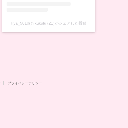
liiya_5010(@kukulu721)がシェアした投稿
せ
プライバシーポリシー