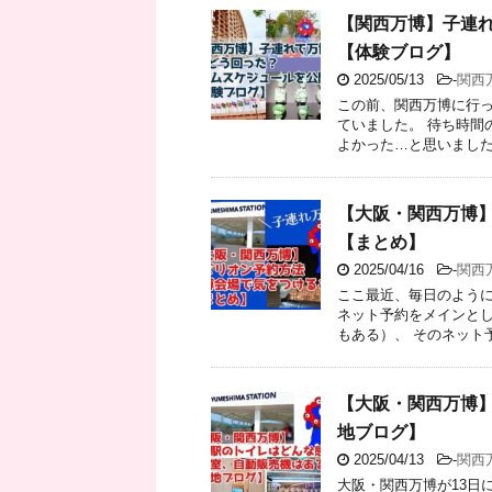
【関西万博】子連
【体験ブログ】
2025/05/13
-
関西
この前、関西万博に行っ
ていました。 待ち時間
よかった…と思いました(;^ω
【大阪・関西万博
【まとめ】
2025/04/16
-
関西
ここ最近、毎日のように
ネット予約をメインと
もある）、 そのネット予
【大阪・関西万博
地ブログ】
2025/04/13
-
関西
大阪・関西万博が13日