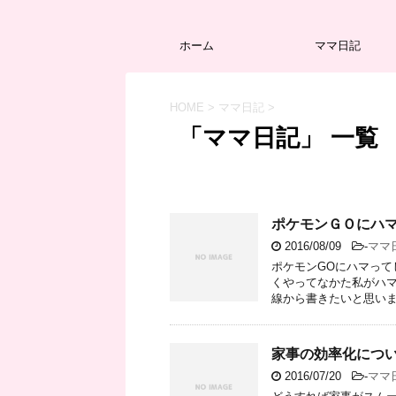
ホーム
ママ日記
HOME
>
ママ日記
>
「ママ日記」 一覧
ポケモンＧＯにハ
2016/08/09
-
ママ
ポケモンGOにハマって
くやってなかた私がハ
線から書きたいと思います
家事の効率化につ
2016/07/20
-
ママ