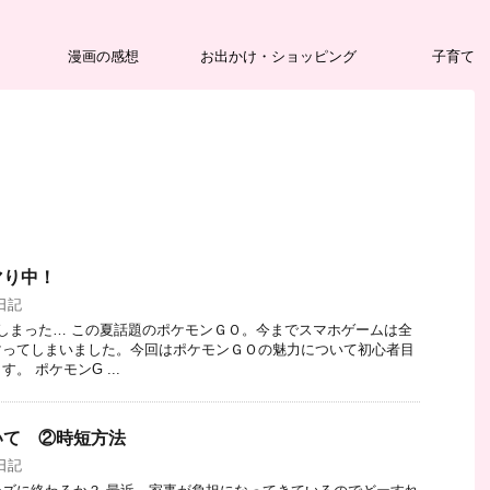
漫画の感想
お出かけ・ショッピング
子育て
マり中！
日記
しまった… この夏話題のポケモンＧＯ。今までスマホゲームは全
マってしまいました。今回はポケモンＧＯの魅力について初心者目
。 ポケモンG ...
いて ②時短方法
日記