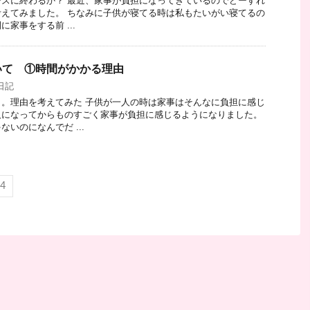
ズに終わるか？ 最近、家事が負担になってきているのでどーすれ
えてみました。 ちなみに子供が寝てる時は私もたいがい寝てるの
家事をする前 ...
いて ①時間がかかる理由
日記
。理由を考えてみた 子供が一人の時は家事はそんなに負担に感じ
人になってからものすごく家事が負担に感じるようになりました。
いのになんでだ ...
4