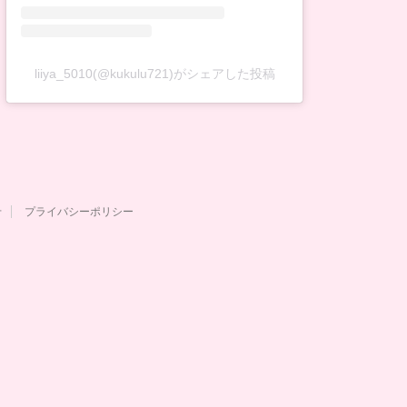
liiya_5010(@kukulu721)がシェアした投稿
せ
プライバシーポリシー