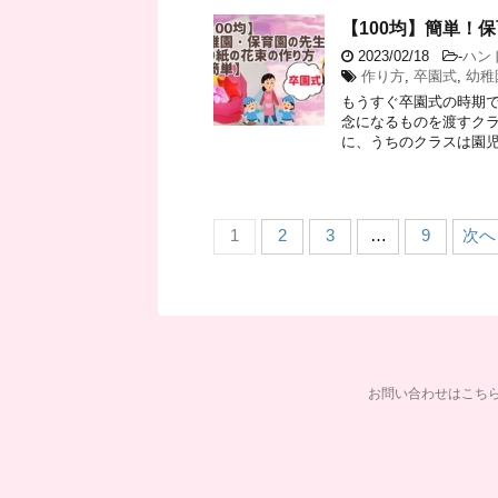
【100均】簡単！
2023/02/18
-
ハン
作り方
,
卒園式
,
幼稚
もうすぐ卒園式の時期で
念になるものを渡すクラ
に、うちのクラスは園児が
1
2
3
…
9
次へ 
お問い合わせはこち