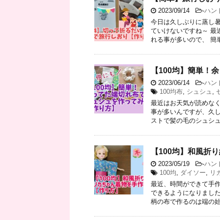
2023/09/14
-
ハン
今日は久しぶりに蒸し暑
ていけないですね～ 最
れる事が多いので、 簡単な
【100均】簡単！
2023/06/14
-
ハン
100均布
,
シュシュ
,
最近はお天気が読めなく
事が多いんですが、久
ストで髪の毛のシュシュを
【100均】和風折
2023/05/19
-
ハン
100均
,
ダイソー
,
リ
最近、時間ができて手作
できるようになりました
柄の布で作るのは端の始末