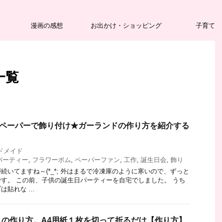
漫画の感想
お出かけ・ショッピング
子育て
一覧
・ペーパーで飾り付け★ガーランドの作り方を紹介する
ドメイド
パーティー
,
フラワーポム
,
ペーパーファン
,
工作
,
誕生日会
,
飾り
続いてますね～(*_*; 外はまるで冷凍庫のように寒いので、ずっと
す。 この前、子供の誕生日パーティーを自宅でしました。 うち
貼れな ...
の作り方。A4用紙１枚を切って折るだけ【作り方】