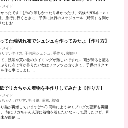
ドメイド
かったです！(;^ω^) 涼しかったり暑かったり、気候の変動につい
近、旅行に行くときに、子供に旅行のスケジュール（時間）を聞か
しお ...
余ってた端切れ布でシュシュを作ってみたよ【作り方】
ドメイド
セリア
,
作り方
,
子供用シュシュ
,
手作り
,
髪飾り
て、洗濯や買い物のタイミングが難しいですね～ 雨が降ると籠る
しぶりに布で何か作りたい欲はフツフツと出てきて、子供のリクエ
作る事にしまし ...
り紙でリカちゃん着物を手作りしてみたよ【作り方】
ドメイド
カちゃん
,
作り方
,
折り紙
,
浴衣
,
着物
り熱が再燃しています(;^ω^) 同時にようやくブログの更新も再開
。 前にリカちゃん人形に着物を着せたいな～って思ったけど、和
が面倒 ...