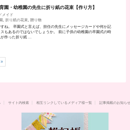
保育園・幼稚園の先生に折り紙の花束【作り方】
ドメイド
園
,
折り紙の花束
,
贈り物
すね。 卒園式と言えば、担任の先生にメッセージカードや何か記
スもあるのではないでしょうか。 前に子供の幼稚園の卒園式の時
作った折り紙 ...
»
ら
サイト内検索
相互リンクしているメディア様一覧
記事掲載のお知ら