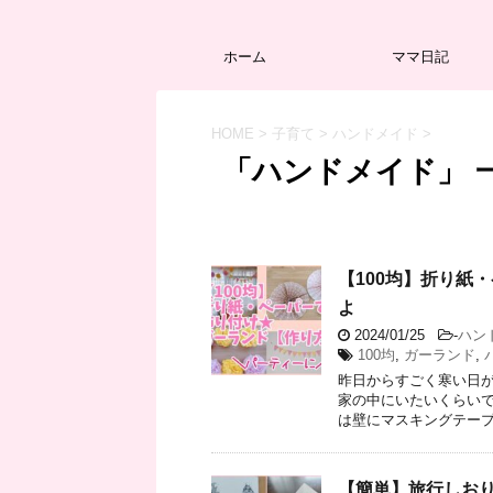
ホーム
ママ日記
HOME
>
子育て
>
ハンドメイド
>
「ハンドメイド」 
【100均】折り紙
よ
2024/01/25
-
ハン
100均
,
ガーランド
,
昨日からすごく寒い日が
家の中にいたいくらいで
は壁にマスキングテープは
【簡単】旅行しおり