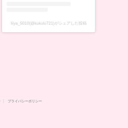
liiya_5010(@kukulu721)がシェアした投稿
せ
プライバシーポリシー