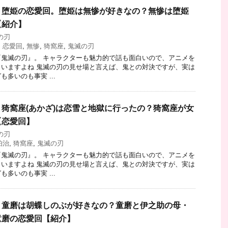
・堕姫の恋愛回。堕姫は無惨が好きなの？無惨は堕姫
【紹介】
の刃
,
恋愛回
,
無惨
,
猗窩座
,
鬼滅の刃
鬼滅の刃』。 キャラクターも魅力的で話も面白いので、アニメを
いますよね 鬼滅の刃の見せ場と言えば、鬼との対決ですが、実は
多いのも事実 ...
猗窩座(あかざ)は恋雪と地獄に行ったの？猗窩座が女
【恋愛回】
の刃
狛治
,
猗窩座
,
鬼滅の刃
鬼滅の刃』。 キャラクターも魅力的で話も面白いので、アニメを
いますよね 鬼滅の刃の見せ場と言えば、鬼との対決ですが、実は
多いのも事実 ...
・童磨は胡蝶しのぶが好きなの？童磨と伊之助の母・
童磨の恋愛回【紹介】