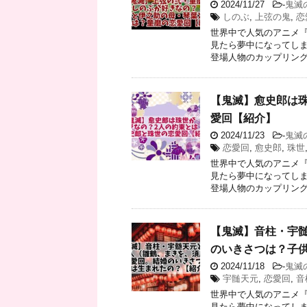
2024/11/27
-
鬼滅
しのぶ
,
上弦の鬼
,
恋
世界中で人気のアニメ『
見たら夢中になってしま
登場人物のカップリングも
【鬼滅】愈史郎は
愛回【紹介】
2024/11/23
-
鬼滅
恋愛回
,
愈史郎
,
珠世
世界中で人気のアニメ『
見たら夢中になってしま
登場人物のカップリングも
【鬼滅】音柱・宇
のいきさつは？子
2024/11/18
-
鬼滅
宇髄天元
,
恋愛回
,
音
世界中で人気のアニメ『
見たら夢中になってしま