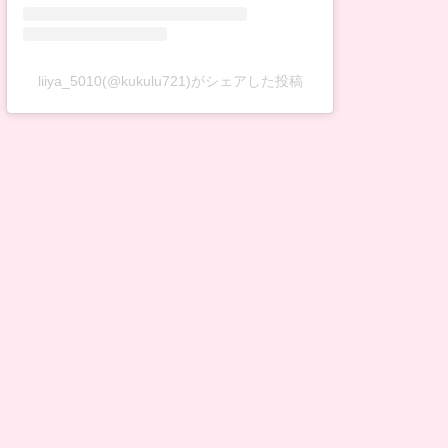
liiya_5010(@kukulu721)がシェアした投稿