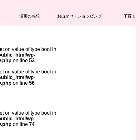
漫画の感想
お出かけ・ショッピング
子育て
set on value of type bool in
ublic_html/wp-
y.php
on line
53
set on value of type bool in
ublic_html/wp-
y.php
on line
56
set on value of type bool in
ublic_html/wp-
y.php
on line
74