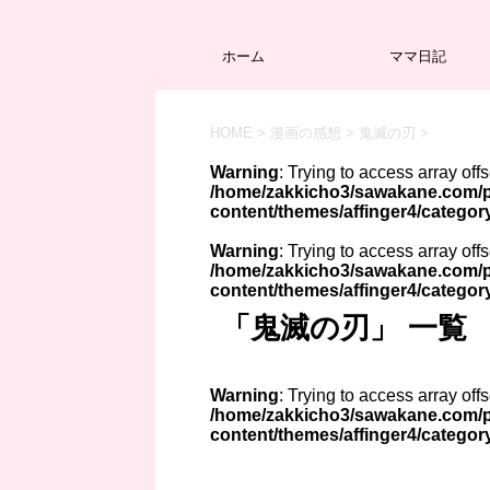
ホーム
ママ日記
HOME
>
漫画の感想
>
鬼滅の刃
>
Warning
: Trying to access array off
/home/zakkicho3/sawakane.com/p
content/themes/affinger4/categor
Warning
: Trying to access array off
/home/zakkicho3/sawakane.com/p
content/themes/affinger4/categor
「鬼滅の刃」 一覧
Warning
: Trying to access array off
/home/zakkicho3/sawakane.com/p
content/themes/affinger4/categor