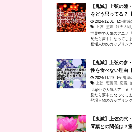
【鬼滅】上弦の陸
をどう思ってる？
2024/12/01
-
鬼滅
上弦
,
堕姫
,
妓夫太郎
世界中で人気のアニメ『
見たら夢中になってしま
登場人物のカップリングも
【鬼滅】上弦の参・
性を食べない理由
2024/11/29
-
鬼滅
上弦
,
恋愛回
,
恋雪
,
世界中で人気のアニメ『
見たら夢中になってしま
登場人物のカップリングも
【鬼滅】上弦の弐
琴葉との関係は？