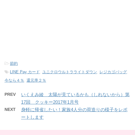
-
節約
-
LINE Pay カード
,
ユニクロウルトラライトダウン
,
レジカゴバッグ
,
今なら４％
,
還元率２％
PREV
いくえみ綾 太陽が見ているかも（しれないから）第
17回 クッキー2017年1月号
NEXT
身軽に帰省したい！家族4人分の荷造りの様子をレポ
ートします