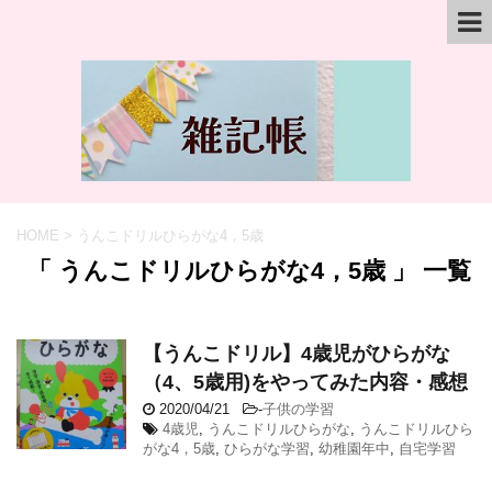
HOME
>
うんこドリルひらがな4，5歳
「 うんこドリルひらがな4，5歳 」 一覧
【うんこドリル】4歳児がひらがな
（4、5歳用)をやってみた内容・感想
2020/04/21
-
子供の学習
4歳児
,
うんこドリルひらがな
,
うんこドリルひら
がな4，5歳
,
ひらがな学習
,
幼稚園年中
,
自宅学習