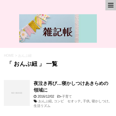
HOME
>
おんぶ紐
「 おんぶ紐 」 一覧
夜泣き再び…寝かしつけあきらめの
領域に
2016/12/02
-
子育て
おんぶ紐
,
コンビ セオッテ
,
子供
,
寝かしつけ
,
生活リズム