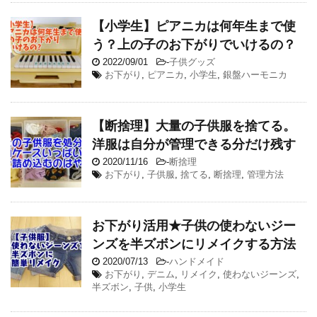
【小学生】ピアニカは何年生まで使
う？上の子のお下がりでいけるの？
2022/09/01
-
子供グッズ
お下がり
,
ピアニカ
,
小学生
,
銀盤ハーモニカ
【断捨理】大量の子供服を捨てる。
洋服は自分が管理できる分だけ残す
2020/11/16
-
断捨理
お下がり
,
子供服
,
捨てる
,
断捨理
,
管理方法
お下がり活用★子供の使わないジー
ンズを半ズボンにリメイクする方法
2020/07/13
-
ハンドメイド
お下がり
,
デニム
,
リメイク
,
使わないジーンズ
,
半ズボン
,
子供
,
小学生