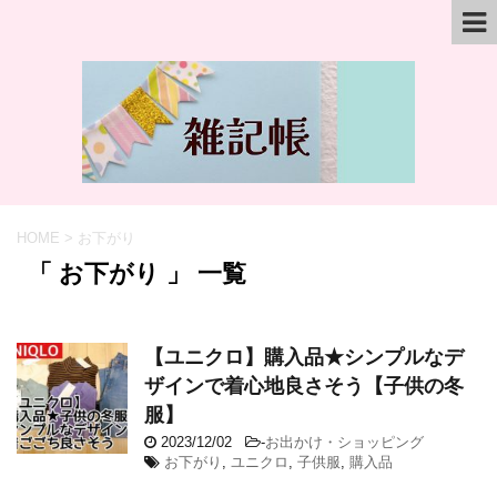
HOME
>
お下がり
「 お下がり 」 一覧
【ユニクロ】購入品★シンプルなデ
ザインで着心地良さそう【子供の冬
服】
2023/12/02
-
お出かけ・ショッピング
お下がり
,
ユニクロ
,
子供服
,
購入品