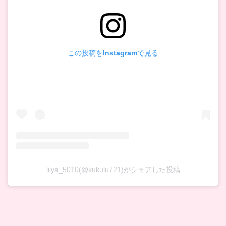
この投稿をInstagramで見る
liiya_5010(@kukulu721)がシェアした投稿