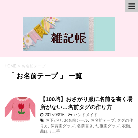
HOME
>
お名前テープ
「 お名前テープ 」 一覧
【100均】おさがり服に名前を書く場
所がない…名前タグの作り方
2017/03/16
-
ハンドメイド
お下がり
,
お名前シール
,
お名前テープ
,
タグの作
り方
,
保育園グッズ
,
名前書き
,
幼稚園グッズ
,
衣類
,
裁ほう上手