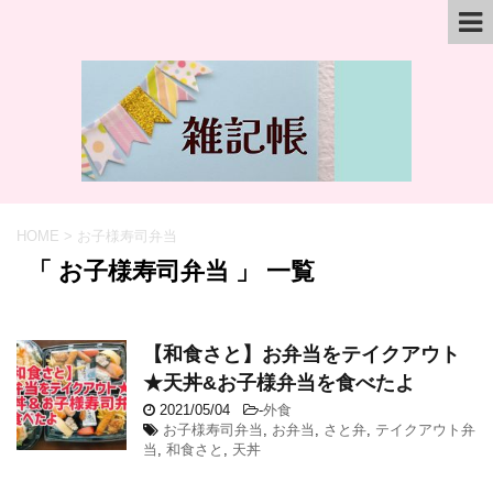
HOME
>
お子様寿司弁当
「 お子様寿司弁当 」 一覧
【和食さと】お弁当をテイクアウト
★天丼&お子様弁当を食べたよ
2021/05/04
-
外食
お子様寿司弁当
,
お弁当
,
さと弁
,
テイクアウト弁
当
,
和食さと
,
天丼