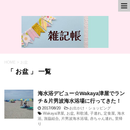
HOME
>
お盆
「 お盆 」 一覧
海水浴デビュー☆Wakaya津屋でラン
チ＆片男波海水浴場に行ってきた！
2017/08/20
-
お出かけ・ショッピング
Wakaya津屋
,
お盆
,
和歌浦
,
子連れ
,
定食屋
,
海水
浴
,
漁協組合
,
片男波海水浴場
,
赤ちゃん連れ
,
里帰
り