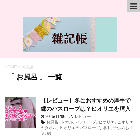
HOME
>
お風呂
「 お風呂 」 一覧
【レビュー】冬におすすめの厚手で
綿のバスローブは？ヒオリエを購入
2016/11/06
-
レビュー
お風呂
,
タオル
,
バスローブ
,
ヒオリエ
,
ヒオリエ
のタオル
,
ヒオリエのバスローブ
,
厚手
,
子供のお世
話
,
綿