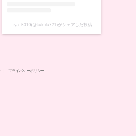
liiya_5010(@kukulu721)がシェアした投稿
せ
プライバシーポリシー