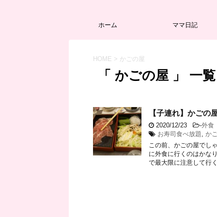
ホーム
ママ日記
HOME
>
かごの屋
「 かごの屋 」 一覧
【子連れ】かごの
2020/12/23
-
外食
お寿司食べ放題
,
か
この前、かごの屋でしゃ
に外食に行くのはかなり
で最大限に注意して行く事